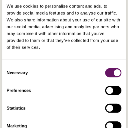
strutture che soddisfino al meglio le loro esigenze
We use cookies to personalise content and ads, to
e si adattino alle loro circostanze.
provide social media features and to analyse our traffic.
We also share information about your use of our site with
our social media, advertising and analytics partners who
FIND OUT MORE
may combine it with other information that you’ve
provided to them or that they’ve collected from your use
of their services.
Consent
Dal 1972, Dixcart è un partner affidabile per
CLIENTI PRIVATI
Necessary
Selection
individui e famiglie con patrimoni elevati.
Originariamente costituito come società fiduciaria,
il Gruppo ha costruito solide basi nella
Preferences
conservazione e strutturazione patrimoniale.
Statistics
FIND OUT MORE
Marketing