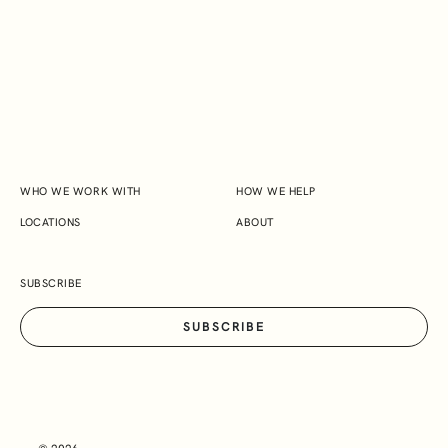
us feel highly valued –
really like part of their
EXPLORE JAMES AND CORINNE MARTIN'S
family.
STORY
WHO WE WORK WITH
HOW WE HELP
LOCATIONS
ABOUT
SUBSCRIBE
SUBSCRIBE