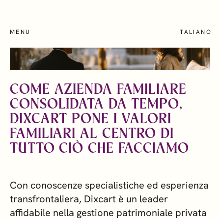
Skip
to
main
SEARCH
MENU
ITALIANO
content
Who we work with
How we help
COME AZIENDA FAMILIARE
CONSOLIDATA DA TEMPO,
Locations
DIXCART PONE I VALORI
FAMILIARI AL CENTRO DI
About
TUTTO CIÒ CHE FACCIAMO
Con conoscenze specialistiche ed esperienza
transfrontaliera, Dixcart è un leader
affidabile nella gestione patrimoniale privata