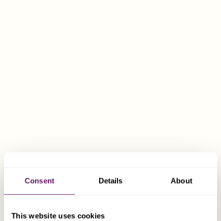
Consent
Details
About
Forniamo servizi aziendali da oltre 50 anni.
Abbiamo una vasta esperienza nel consigliare sia
This website uses cookies
clienti privati che istituzionali su come creare