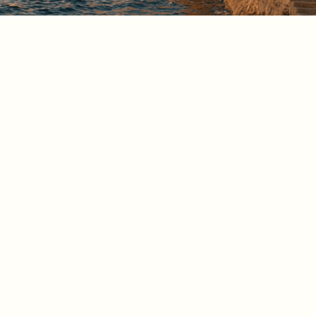
idwi ffukati fuq l-assi
ema strateġika għat-
na jagħti appoġġ integrat
trateġija regolatorja, u l-
jiet, l-avjazzjoni, ix-
m jekk tinnaviga
a nġibu ċarezza,
vjaġġ tiegħek.
IS-SERVIZZI TAGĦNA