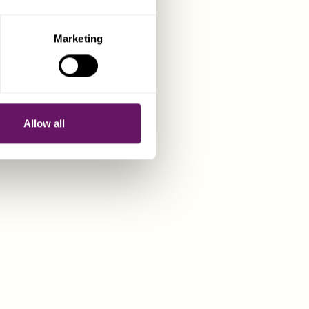
Marketing
Allow all
A' ASSI TA' LUSSU
AL-AJRU MARITTIMI
a għar-reġistrazzjoni ta’ ajruplani, vapuri u
ib miegħu kompetenza inegalabbli f’dan il-
ill-operaturi jifhmu l-effiċjenzi regolatorji,
rveljaw ir-reġistrazzjoni u l-proċessi ta’
a totali.