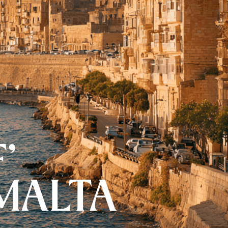
’
MALTA