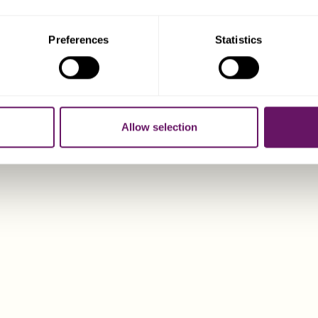
Preferences
Statistics
IS-SERVIZZI TAGĦNA
Allow selection
STRUTTURAR T
U SERVIZZI T
Malta hija ġurisdizzjoni ewlenij
jottijiet, u t-tim ta’ Dixcart iġ
qasam. Aħna ngħinu lis-sidien u l
tat-taxxa u kummerċjali, u nisso
konformità kontinwi b’kunfidenz