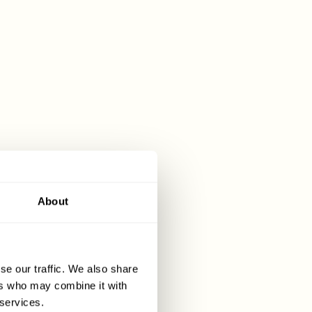
DWAR IR-
I U R-RESIDENZA
 bħala dar jew bażi ta’ investiment, il-
idawk f’kull waħda mir-rotot ta’ residenza
biltà u d-dokumentazzjoni sal-vantaġġi tat-
istil tal-ħajja.
About
TI PRIVATI ​​U L-ISTRUTTURAZZJONI
TAL-ĠID
se our traffic. We also share
ers who may combine it with
 services.