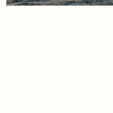
Mill-qalba tal-Mediterran, ngħinu negozji u indiv
jibnu lil hinn mill-fruntieri. Malta toffri ekosist
tkabbir, il-mobilità, u l-protezzjoni. It-tim tagħ
fil-formazzjoni ta’ kumpaniji, ir-rilokazzjoni, l-is
istrutturar ta’ assi lussużi fl-oqsma tas-superjotti
xogħlijiet tal-arti, u l-proprjetà immobbli. Kem
holdings kumplessi jew tiftaħ swieq ġodda, aħn
preċiżjoni, u kompetenza fdata f’kull stadju tal-