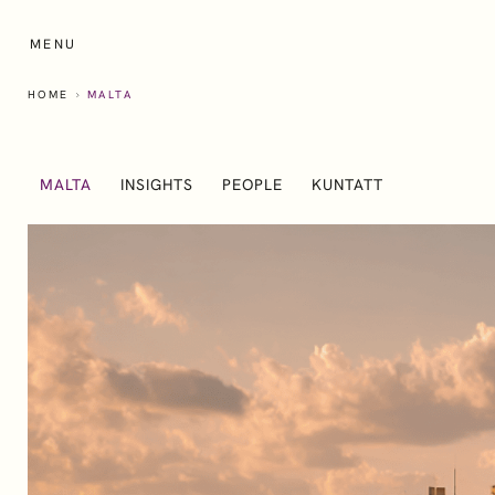
Skip
to
MENU
main
content
HOME
MALTA
MALTA
INSIGHTS
PEOPLE
KUNTATT
Who we work with
How we 