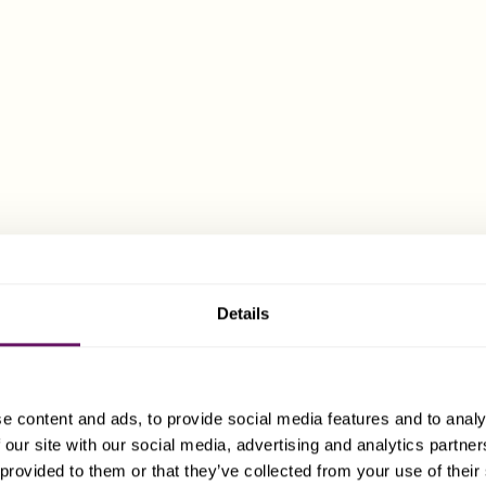
IS-SERVIZZI TAGĦNA
KONSULENZA 
RILOKAZZJON
Kemm jekk qed tikkunsidra Malta
konsulenti tagħna jistgħu jiggw
Maltija, mill-kriterji ta’ eliġib
taxxa u l-kunsiderazzjonijiet tal-
Details
KOMPETENZA FIL-KLIJEN
e content and ads, to provide social media features and to analy
 our site with our social media, advertising and analytics partn
 provided to them or that they’ve collected from your use of their