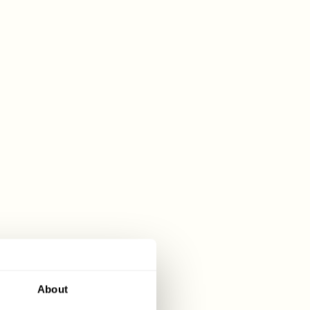
 INTERNACIONAL DE
DEIRA
ais respeitados da Europa, com
no direito da UE — o que significa
 bandeira portuguesa e gozam de
as europeias, conformidade com todas
nais e elevados padrões
stá incluído na lista branca do
to de Paris e não é considerado
About
ncia.