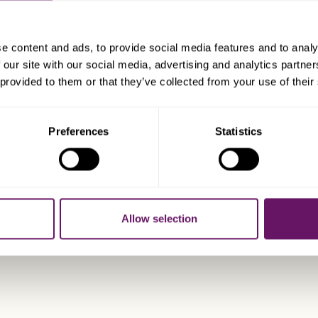
Destaques do Registo Ma
Credibilidade da UE 
e content and ads, to provide social media features and to analy
continental e insular
 our site with our social media, advertising and analytics partn
Estrutura flexível de
 provided to them or that they’ve collected from your use of their
requisito de nacional
navios; apenas é exi
europeia ou de língu
Preferences
Statistics
segurança social flexí
Processos competitiv
competitivas e não e
tonelagem.
Sistema de hipoteca 
Allow selection
sistema jurídico regu
Benefícios Fiscais e Oper
Imposto sobre o rend
reduzido (CINM): As 
CINM beneficiam de 