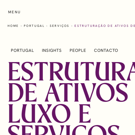
Skip
to
MENU
main
content
HOME
PORTUGAL
SERVIÇOS
ESTRUTURAÇÃO DE ATIVOS DE
PORTUGAL
INSIGHTS
PEOPLE
CONTACTO
ESTRUTUR
Who we work with
How we 
DE ATIVOS
LUXO E