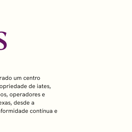
S
erado um centro
ropriedade de iates,
ios, operadores e
exas, desde a
onformidade contínua e